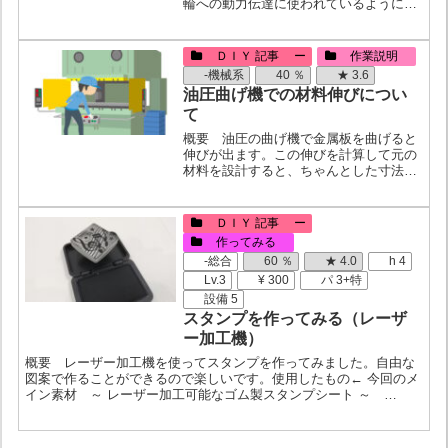
輪への動力伝達に使われているように、
少し離れた場所に動力を伝達したい場合
にスプロケットとセットでよく使われま
す。呼び方・ローラーチェーン・Roller
ＤＩＹ 記事 ー
作業説明
chainＤＩＹ...
-機械系
40 ％
★ 3.6
油圧曲げ機での材料伸びについ
て
概要 油圧の曲げ機で金属板を曲げると
伸びが出ます。この伸びを計算して元の
材料を設計すると、ちゃんとした寸法を
出すことができます。 下のような図を
作成しておくと便利です。 （機械や材
質によって伸びは変わるので、自分の使
ＤＩＹ 記事 ー
う機械・材質で、試し曲げ...
作ってみる
-総合
60 ％
★ 4.0
h 4
Lv.3
¥ 300
パ 3+特
設備 5
スタンプを作ってみる（レーザ
ー加工機）
概要 レーザー加工機を使ってスタンプを作ってみました。自由な
図案で作ることができるので楽しいです。使用したもの← 今回のメ
イン素材 ～ レーザー加工可能なゴム製スタンプシート ～
Amazonで購入しました。スタンプ部分で使用したもの・ レ...