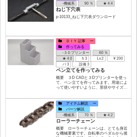
ングプラグ（PISC...
-機械系
90 ％
★ 4.4
ねじ下穴表
p-10133_ねじ下穴表ダウンロード
ＤＩＹ 記事 ー
作ってみる
-３Ｄプリンター
60 ％
★ 4.0
h 3
Lv.2
¥ 200
パ 3
設備 3
ペン立てを作ってみる
概要 ３D CADと３Dプリンターを使っ
て、ペン立てを作ってみます。用途によ
って使いやすいように、形状やサイズを
考えてみましょう。必要なもの設備・道
具・方眼紙・３D CAD・３D プリンター
パーツ・素材・フィラメント作業手順サ
アイテム解説 ー
イズや形状を考...
パーツ解説
-機械系
70 ％
★ 4.2
ローラーチェーン
概要 ローラーチェーンは、とても身近
な機械要素です。自転車のペダルから後