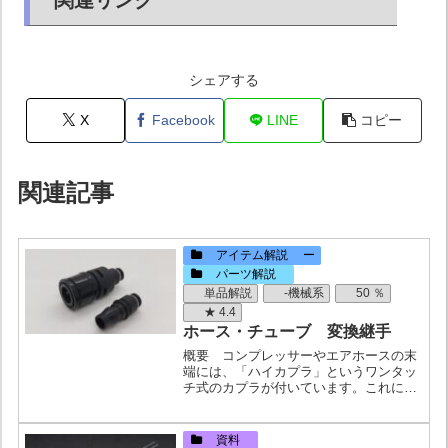
シェアする
X
Facebook
LINE
コピー
関連記事
アイテム解説 ー
パーツ解説
単品解説
-機械系
50 ％
★ 4.4
ホース・チューブ 変換継手
概要 コンプレッサーやエアホースの末
端には、「ハイカプラ」というワンタッ
チ式のカプラが付いています。これにエ
アチューブを接続するときには、PISCO
の「ライトカップリングプラグ」を使う
のが便利です。呼び方・ライトカップリ
資料