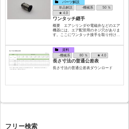
パーツ解説
単品解説
-機械系
50 ％
★ 4.0
ワンタッチ継手
概要 エアシリンダや電磁弁などのエア
機器には、エア配管用のネジ穴がありま
す。ここにワンタッチ接手を取り付ける
ことによって、エアチューブを簡単に抜
き差しできるようになります。呼び方・
ワンタッチ接手・チューブフィッティン
資料
グ種類・入手についてメー...
-機械系
80 ％
★ 4.0
長さ寸法の普通公差表
長さ寸法の普通公差表ダウンロード
フリー検索