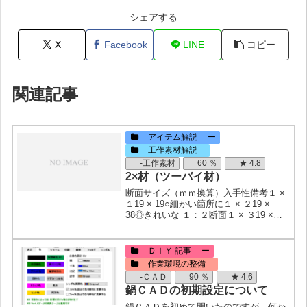
シェアする
X
Facebook
LINE
コピー
関連記事
アイテム解説 ー
工作素材解説
-工作素材
60 ％
★ 4.8
2×材（ツーバイ材）
断面サイズ（ｍｍ換算）入手性備考１ ×
１19 × 19○細かい箇所に１ × ２19 ×
38◎きれいな １：２断面１ × ３19 ×
63△１ × ４19 × 89◎とても使いやすい
サイズ１ × ６19 × 140△１ × ８19 × 1...
ＤＩＹ 記事 ー
作業環境の整備
-ＣＡＤ
90 ％
★ 4.6
鍋ＣＡＤの初期設定について
鍋ＣＡＤを初めて開いたのですが、何か