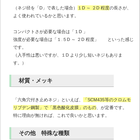
（ネジ径を「D」で表した場合）
１D ～ ２D 程度
の長さが、
よく使われているかと思います。
コンパクトさが必要な場合は「１D 」
強度が必要な場合は「１.５D ～ ２D 程度」 といった感じ
です。
（入手性は悪いですが、１D より少し短いネジもありま
す。）
材質・メッキ
「六角穴付き止めネジ」といえば、
「SCM435等のクロムモ
リブデン鋼製」で「黒色酸化皮膜」のもの
、が定番です。
特に理由が無ければ、これで良いかと思います。
その他 特殊な種類