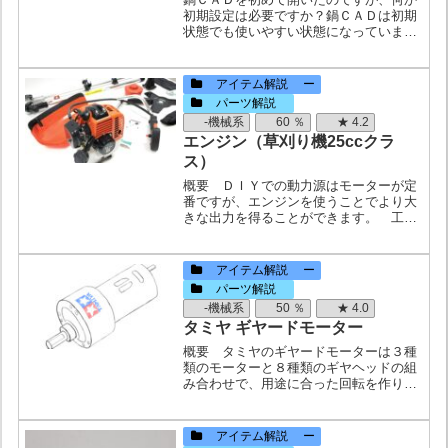
初期設定は必要ですか？鍋ＣＡＤは初期
状態でも使いやすい状態になっています
が、何点かだけ、おすすめの設定を紹介
します。背景色を「黒系」に変更する。
（初期状態の白系よりも目に優しく、色
アイテム解説 ー
分けした場合も見やすいか...
パーツ解説
-機械系
60 ％
★ 4.2
エンジン（草刈り機25ccクラ
ス）
概要 ＤＩＹでの動力源はモーターが定
番ですが、エンジンを使うことでより大
きな出力を得ることができます。 工業
高校の課題研究などで、乗り物を製作・
研究する際に度々用いられています。
モーターに比べて製作の難易度は高いで
アイテム解説 ー
すが、エンジン特有の面白...
パーツ解説
-機械系
50 ％
★ 4.0
タミヤ ギヤードモーター
概要 タミヤのギヤードモーターは３種
類のモーターと８種類のギヤヘッドの組
み合わせで、用途に合った回転を作り出
すことができます。モーターモーター名
備考３６３３モーター３８０モーターの
半分程度の出力３８０モーターシリーズ
アイテム解説 ー
の中で中間的な出力５４０...