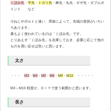
くぼみ先
・
平先
・
トガリ先
・棒先・丸先・ギザ先・ダブルポ
イント など
小ねじやボルトと違い、用途によって、先端の形状がいろい
ろあります。
最もよく使われているのは「くぼみ先」です。
とりあえず「くぼみ先」を在庫しておき、必要に応じて他の
ものを買い足せば良いと思います。
太さ
・・・
M3
・
M4
・
M5
・
M6
・
M8
・
M10
・・・・・
M3～M10 程度が、ＤＩＹで使う範囲かと思います。
長さ