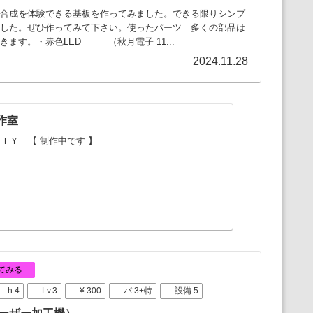
合成を体験できる基板を作ってみました。できる限りシンプ
した。ぜひ作ってみて下さい。使ったパーツ 多くの部品は
ます。・赤色LED （秋月電子 11...
2024.11.28
作室
ＩＹ 【 制作中です 】
てみる
h 4
Lv.3
¥ 300
パ 3+特
設備 5