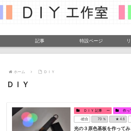
記事
特設ページ
リ
ホーム
ＤＩＹ
ＤＩＹ
ＤＩＹ 記事 ー
作っ
-総合
70 ％
★ 4.6
光の３原色基板を作ってみ