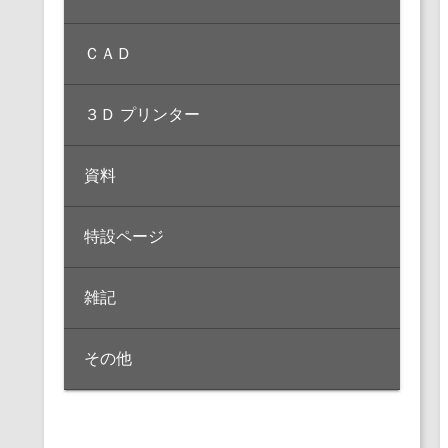
ＣＡＤ
３Ｄ プリンター
資料
特設ページ
雑記
その他