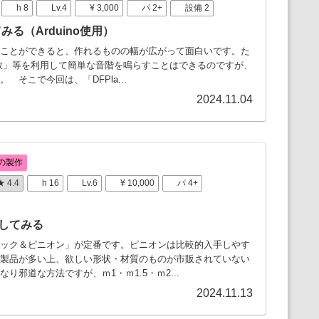
h 8
Lv.4
¥ 3,000
パ 2+
設備 2
みる（Arduino使用）
ことができると、作れるものの幅が広がって面白いです。た
ne関数」等を利用して簡単な音階を鳴らすことはできるのですが、
そこで今回は、「DFPla...
2024.11.04
の製作
★ 4.4
h 16
Lv.6
¥ 10,000
パ 4+
してみる
ック＆ピニオン」が定番です。ピニオンは比較的入手しやす
製品が多い上、欲しい形状・材質のものが市販されていない
邪道な方法ですが、ｍ1・ｍ1.5・ｍ2...
2024.11.13