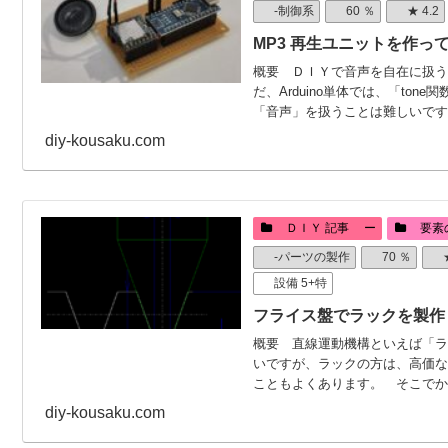
-制御系
60 ％
★ 4.2
MP3 再生ユニットを作って
概要 ＤＩＹで音声を自在に扱う
だ、Arduino単体では、「to
「音声」を扱うことは難しいです。 
diy-kousaku.com
ＤＩＹ 記事 ー
要素
-パーツの製作
70 ％
設備 5+特
フライス盤でラックを製作
概要 直線運動機構といえば「ラ
いですが、ラックの方は、高価な
こともよくあります。 そこでかなり
diy-kousaku.com