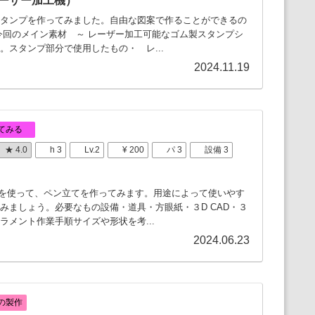
ーザー加工機）
タンプを作ってみました。自由な図案で作ることができるの
今回のメイン素材 ～ レーザー加工可能なゴム製スタンプシ
た。スタンプ部分で使用したもの・ レ...
2024.11.19
てみる
★ 4.0
h 3
Lv.2
¥ 200
パ 3
設備 3
ターを使って、ペン立てを作ってみます。用途によって使いやす
みましょう。必要なもの設備・道具・方眼紙・３D CAD・３
ラメント作業手順サイズや形状を考...
2024.06.23
の製作