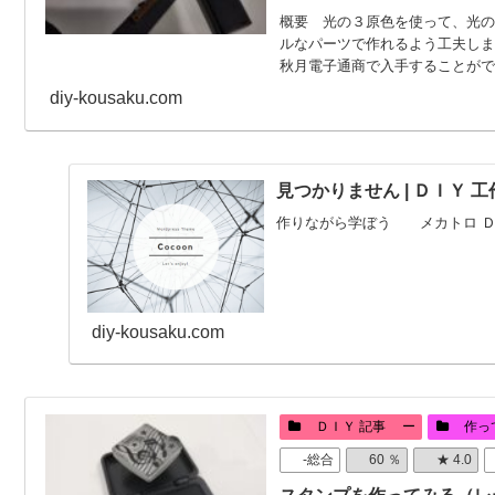
概要 光の３原色を使って、光の
ルなパーツで作れるよう工夫しま
秋月電子通商で入手することができ
diy-kousaku.com
見つかりません | ＤＩＹ 工
作りながら学ぼう メカトロ Ｄ
diy-kousaku.com
ＤＩＹ 記事 ー
作っ
-総合
60 ％
★ 4.0