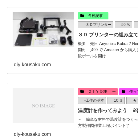
各種記事
-３Ｄプリンター
50 ％
３Ｄ プリンターの組み立て（Any
概要 先日 Anycubic Kobr
開封 ,499 で Amazon から
段ボールを開け...
diy-kousaku.com
ＤＩＹ 記事 ー
作っ
-工作の基本
10 ％
★ 
温度計を作ってみよう ※
～ 簡単な材料で温度計をつくっ
方製作図作業工程ポイント了
diy-kousaku.com