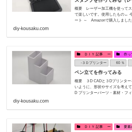
スタンプを作ってみる（レ
概要 レーザー加工機を使ってス
で楽しいです。使用したもの← 
ート ～ Amazonで購入しまし
diy-kousaku.com
ＤＩＹ 記事 ー
作っ
-３Ｄプリンター
60 ％
ペン立てを作ってみる
概要 ３D CADと３Dプリン
いように、形状やサイズを考えて
D プリンターパーツ・素材・フィ
diy-kousaku.com
ＤＩＹ 記事 ー
要素