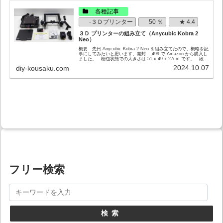
各種記事
-３Ｄプリンター
50 ％
★ 4.4
３Ｄ プリンターの組み立て（Anycubic Kobra 2
Neo）
概要 先日 Anycubic Kobra 2 Neo を組み立てたので、概略を記
事にしてみたいと思います。開封 ,499 で Amazon から購入し
ました。 梱包状態での大きさは 51 x 49 x 27cm です。 段ボ
ールを開け...
2024.10.07
diy-kousaku.com
フリー検索
検索