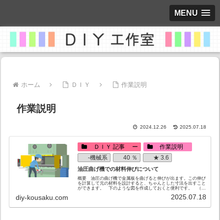
MENU
ホーム
ＤＩＹ
作業説明
作業説明
2024.12.26
2025.07.18
ＤＩＹ 記事 ー
作業説明
-機械系
40 ％
★ 3.6
油圧曲げ機での材料伸びについて
概要 油圧の曲げ機で金属板を曲げると伸びが出ます。この伸び
を計算して元の材料を設計すると、ちゃんとした寸法を出すこと
ができます。 下のような図を作成しておくと便利です。 （機
械や材質によって伸びは変わるので、自分の使う機械・材質で、
2025.07.18
diy-kousaku.com
試し曲げ...