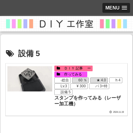
MENU
設備 5
ＤＩＹ 記事 ー
作ってみる
-総合
60 ％
★ 4.0
h 4
Lv.3
¥ 300
パ 3+特
設備 5
スタンプを作ってみる（レーザ
ー加工機）
2024.11.19