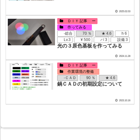
2025.02.03
ＤＩＹ 記事 ー
作ってみる
-総合
70 ％
★ 4.6
h 6
Lv.3
¥ 500
パ 3
設備 3
光の３原色基板を作ってみる
2024.11.28
ＤＩＹ 記事 ー
作業環境の整備
-ＣＡＤ
90 ％
★ 4.6
鍋ＣＡＤの初期設定について
2023.10.16