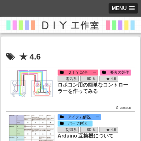
MENU
★ 4.6
ＤＩＹ 記事 ー
要素の製作
-電気系
60 ％
★ 4.6
ロボコン用の簡単なコントロー
ラーを作ってみる
2025.07.18
アイテム解説 ー
パーツ解説
-制御系
80 ％
★ 4.6
Arduino 互換機について