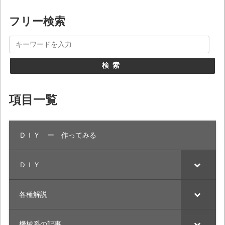
フリー検索
検索
項目一覧
ＤＩＹ ー 作ってみる
ＤＩＹ
各種解説
機械系の記事